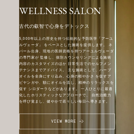
WELLNESS SALON
古代の叡智で心身をデトックス
5,000年以上の歴史を持つ伝統的な予防医学「アーユ
ルヴェーダ」 をベースとした施術を提供します。
ネ
パール出身、現地の医師資格を持つアーユルヴェーダ
の専門家が 監修し、個別カウンセリングによる施術
内容のカスタマイズのほか 日常生活でのセルフメン
テナンスまでアドバイス。 主な施術として、ハーブ
オイルを全身にすり込み、心身の軽やかさ を促すア
ビヤンガや、額にオイルを流し、精神のリラックスを
促す シロダーラなどがあります。
一人ひとりに最適
化したホリスティックなアプローチで、 自然治癒力
を呼び覚まし、健やかで若々しい毎日へ導きます。
VIEW MORE