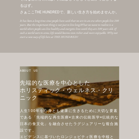
るはず。
さぁここTHE HUNDREDで、新しい生き方を始めませんか。
It has been a long time since people have said that we are in an era where people live 100
years. But the important thing is not just to live long.What we want to realize is a
world where people can live healthy and energetic lives until they are 100 years old. If
such a world were to come, life would become even richer and more enjoyable. Why not
start a new way of life here at THE HUNDRED?
ABOUT US
先端的な医療を中心とした
ホリスティック・ウェルネス・クリ
ニック
人生100年を心身とも健康に生きるために大切な要素
である
「先端的な再生医療×古来の伝統医学×伝統的な
日本の食文化」
を融合させたラグジュアリーな複合施
設です。
エビデンスに基づいたロンジェビティ医療を中核と