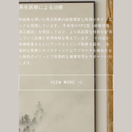
再生医療による治療
幹細胞を用いた再生医療の経験豊富な医師が本クリニ
ックを指揮しています。
手術室やCPC室（細胞培養
加工施設）を併設しており、より高品質な技術を提供
していく設備と管理体制を整えています。
そのほか
各種検査をもとにアンチエイジング医療を提供。
先
進的な医療とホリスティックなアプローチを融合させ
た独自のメソッドで長期的な健康管理をサポートいた
します。
VIEW MORE