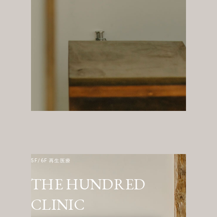
5F/6F 再生医療
THE HUNDRED
CLINIC