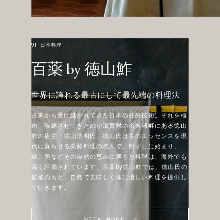
9F 日本料理
百薬 by 徳山鮓
世界に誇れる最古にして最先端の料理法
古来から受け継がれてきた日本の発酵技術。
それを極
め、洗練させてきたのが滋賀県の余呉湖畔にある
徳山
鮓の店主・徳山浩明氏。
徳山氏は古のエッセンスを現
代に蘇らせる発酵料理の名人で、
鮒ずしに始まり、
鰻、熊などその自然の恵みに満ちた料理は、
海外でも
高く評価されています。
百薬by徳山鮓では、徳山氏の
監修のもと、
自然で美味しく体に優しい料理を提供し
ていきます。